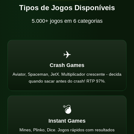
Tipos de Jogos Disponíveis
5.000+ jogos em 6 categorias
✈️
Crash Games
Aviator, Spaceman, JetX. Multiplicador crescente - decida
quando sacar antes do crash! RTP 97%.
💣
Instant Games
Mines, Plinko, Dice. Jogos rápidos com resultados