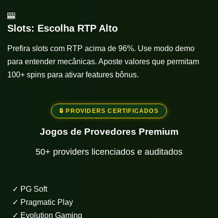
🎰
Slots: Escolha RTP Alto
Prefira slots com RTP acima de 96%. Use modo demo
para entender mecânicas. Aposte valores que permitam
100+ spins para ativar features bônus.
🔒 PROVIDERS CERTIFICADOS
Jogos de Provedores Premium
50+ providers licenciados e auditados
✓ PG Soft
✓ Pragmatic Play
✓ Evolution Gaming