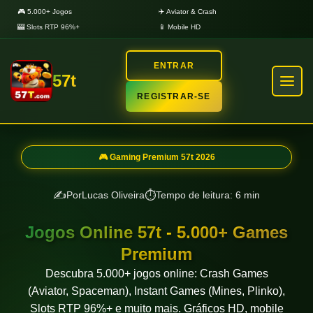
🎮 5.000+ Jogos
✈️ Aviator & Crash
🎰 Slots RTP 96%+
📱 Mobile HD
ENTRAR
57t
REGISTRAR-SE
🎰 Jogos
🎮 Gaming Premium 57t 2026
Slot
✍️
⏱️
Por
Lucas Oliveira
Tempo de leitura: 6 min
Cassino
Jogos Online 57t - 5.000+ Games
Premium
Fortune
Descubra 5.000+ jogos online: Crash Games
(Aviator, Spaceman), Instant Games (Mines, Plinko),
Jogos
Slots RTP 96%+ e muito mais. Gráficos HD, mobile