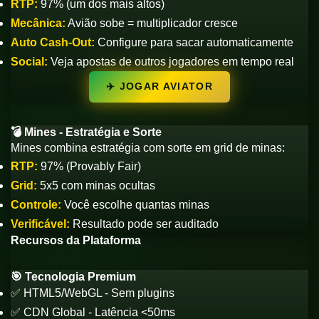
RTP:
97% (um dos mais altos)
Mecânica:
Avião sobe = multiplicador cresce
Auto Cash-Out:
Configure para sacar automaticamente
Social:
Veja apostas de outros jogadores em tempo real
✈️ JOGAR AVIATOR
💣 Mines - Estratégia e Sorte
Mines combina estratégia com sorte em grid de minas:
RTP:
97% (Provably Fair)
Grid:
5x5 com minas ocultas
Controle:
Você escolhe quantas minas
Verificável:
Resultado pode ser auditado
Recursos da Plataforma
🎯 Tecnologia Premium
✅ HTML5/WebGL - Sem plugins
✅ CDN Global - Latência <50ms