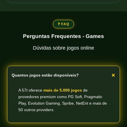
❓ FAQ
Perguntas Frequentes - Games
Dúvidas sobre jogos online
Quantos jogos estão disponíveis?
A 57t oferece
mais de 5.000 jogos
de
provedores premium como PG Soft, Pragmatic
Play, Evolution Gaming, Spribe, NetEnt e mais de
50 outros providers.