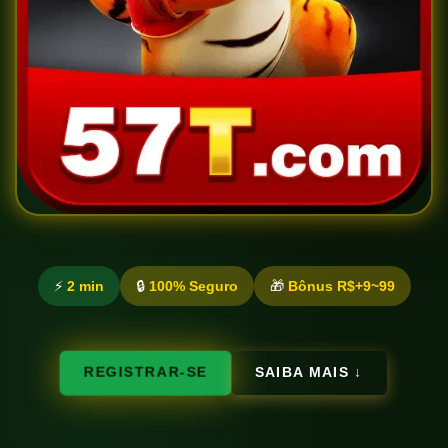
⚡
2 min
🔒
100% Seguro
🎁
Bônus R$+9~99
REGISTRAR-SE
SAIBA MAIS ↓