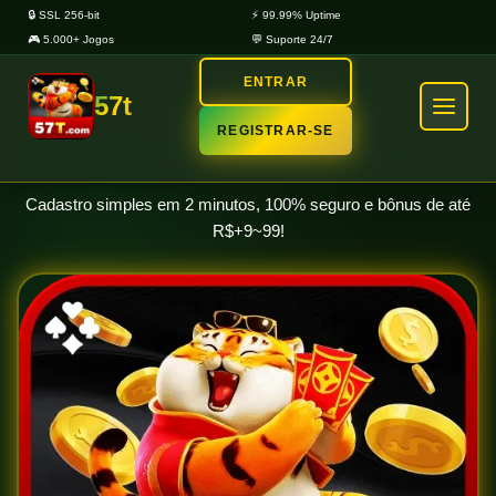
🔒 SSL 256-bit
⚡ 99.99% Uptime
🎮 5.000+ Jogos
💬 Suporte 24/7
ENTRAR
57t
REGISTRAR-SE
57t - Cadastro Rápido e Seguro
Cadastro simples em 2 minutos, 100% seguro e bônus de até
R$+9~99!