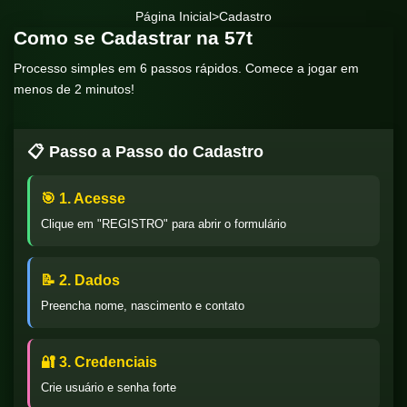
Página Inicial
Cadastro
Como se Cadastrar na 57t
Processo simples em 6 passos rápidos. Comece a jogar em
menos de 2 minutos!
📋 Passo a Passo do Cadastro
🎯 1. Acesse
Clique em "REGISTRO" para abrir o formulário
📝 2. Dados
Preencha nome, nascimento e contato
🔐 3. Credenciais
Crie usuário e senha forte