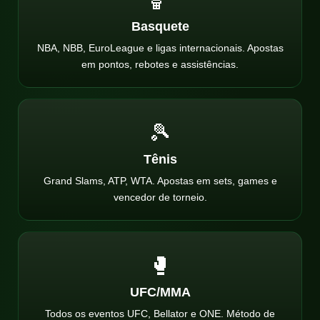
🏀
Basquete
NBA, NBB, EuroLeague e ligas internacionais. Apostas
em pontos, rebotes e assistências.
🎾
Tênis
Grand Slams, ATP, WTA. Apostas em sets, games e
vencedor de torneio.
🥊
UFC/MMA
Todos os eventos UFC, Bellator e ONE. Método de