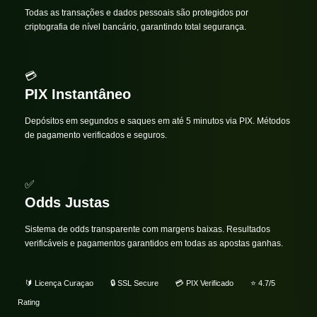
Todas as transações e dados pessoais são protegidos por
criptografia de nível bancário, garantindo total segurança.
💳
PIX Instantâneo
Depósitos em segundos e saques em até 5 minutos via PIX. Métodos
de pagamento verificados e seguros.
✅
Odds Justas
Sistema de odds transparente com margens baixas. Resultados
verificáveis e pagamentos garantidos em todas as apostas ganhas.
🔰 Licença Curaçao
🔒 SSL Secure
💳 PIX Verificado
⭐ 4.7/5
Rating