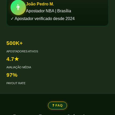
João Pedro M.
👨
Apostador NBA | Brasília
✓ Apostador verificado desde 2024
500K+
APOSTADORES ATIVOS
4.7★
AVALIAÇÃO MÉDIA
97%
PAYOUT RATE
❓ FAQ