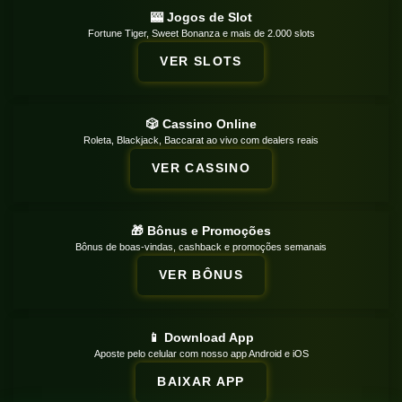
🎰 Jogos de Slot
Fortune Tiger, Sweet Bonanza e mais de 2.000 slots
VER SLOTS
🎲 Cassino Online
Roleta, Blackjack, Baccarat ao vivo com dealers reais
VER CASSINO
🎁 Bônus e Promoções
Bônus de boas-vindas, cashback e promoções semanais
VER BÔNUS
📱 Download App
Aposte pelo celular com nosso app Android e iOS
BAIXAR APP