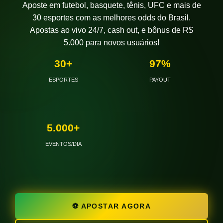
Aposte em futebol, basquete, tênis, UFC e mais de
30 esportes com as melhores odds do Brasil.
Game
Apostas ao vivo 24/7, cash out, e bônus de R$
5.000 para novos usuários!
Lottery
30+
97%
ESPORTES
PAYOUT
👤 Conta
Login
5.000+
Cadastro
EVENTOS/DIA
Bônus
VIP
⚽ APOSTAR AGORA