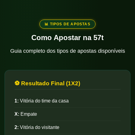
📊 TIPOS DE APOSTAS
Como Apostar na 57t
Guia completo dos tipos de apostas disponíveis
⚽ Resultado Final (1X2)
1:
Vitória do time da casa
X:
Empate
2:
Vitória do visitante