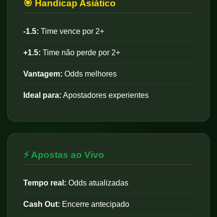
🎯 Handicap Asiático
-1.5:
Time vence por 2+
+1.5:
Time não perde por 2+
Vantagem:
Odds melhores
Ideal para:
Apostadores experientes
⚡ Apostas ao Vivo
Tempo real:
Odds atualizadas
Cash Out:
Encerre antecipado