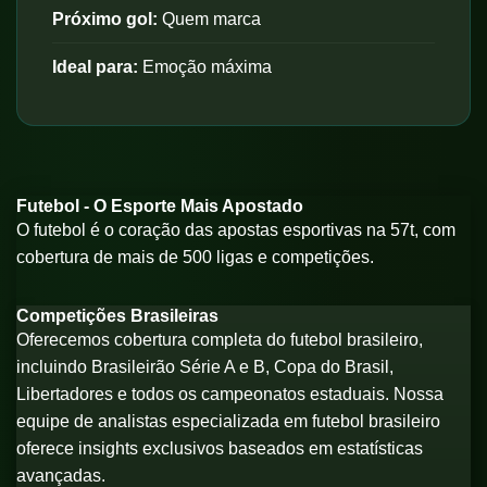
Próximo gol:
Quem marca
Ideal para:
Emoção máxima
Futebol - O Esporte Mais Apostado
O futebol é o coração das apostas esportivas na 57t, com
cobertura de mais de 500 ligas e competições.
Competições Brasileiras
Oferecemos cobertura completa do futebol brasileiro,
incluindo Brasileirão Série A e B, Copa do Brasil,
Libertadores e todos os campeonatos estaduais. Nossa
equipe de analistas especializada em futebol brasileiro
oferece insights exclusivos baseados em estatísticas
avançadas.