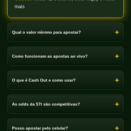
mais
Qual o valor mínimo para apostar?
Como funcionam as apostas ao vivo?
O que é Cash Out e como usar?
As odds da 57t são competitivas?
Posso apostar pelo celular?