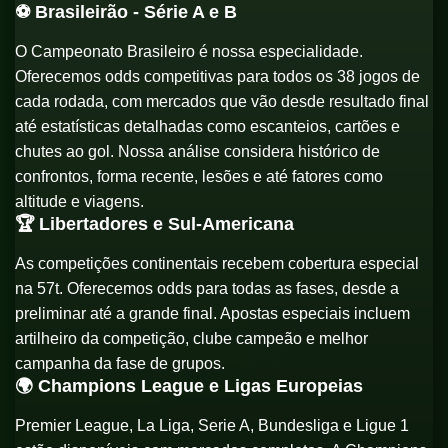
⚽ Brasileirão - Série A e B
O Campeonato Brasileiro é nossa especialidade.
Oferecemos odds competitivas para todos os 38 jogos de
cada rodada, com mercados que vão desde resultado final
até estatísticas detalhadas como escanteios, cartões e
chutes ao gol. Nossa análise considera histórico de
confrontos, forma recente, lesões e até fatores como
altitude e viagens.
🏆 Libertadores e Sul-Americana
As competições continentais recebem cobertura especial
na 57t. Oferecemos odds para todas as fases, desde a
preliminar até a grande final. Apostas especiais incluem
artilheiro da competição, clube campeão e melhor
campanha da fase de grupos.
🌍 Champions League e Ligas Europeias
Premier League, La Liga, Serie A, Bundesliga e Ligue 1